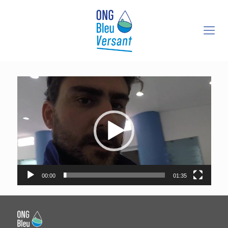
Lecteur
vidéo
00:00
01:35