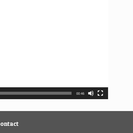
00:46
ontact